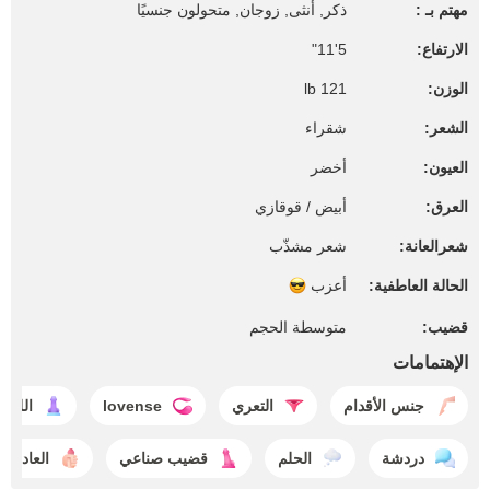
مهتم بـ :
ذكر, أنثى, زوجان, متحولون جنسيًا
الارتفاع:
5'11"
الوزن:
121 lb
الشعر:
شقراء
العيون:
أخضر
العرق:
أبيض / قوقازي
شعرالعانة:
شعر مشذّب
الحالة العاطفية:
أعزب
قضيب:
متوسطة الحجم
الإهتمامات
جنس الأقدام
التعري
lovense
اللعب
دردشة
الحلم
قضيب صناعي
العادة ا