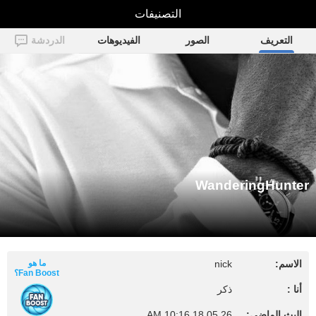
التصنيفات
WanderingHunter
التعريف
الصور
الفيديوهات
الدردشة
WanderingHunter
الاسم:
nick
ما هو
Fan Boost؟
أنا :
ذكر
البث الماضي:
18.05.26 10:16 AM