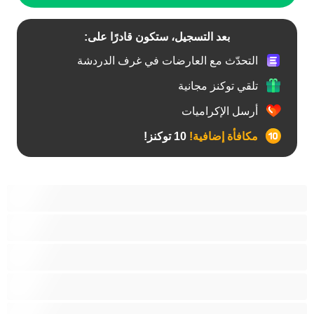
بعد التسجيل، ستكون قادرًا على:
التحدّث مع العارضات في غرف الدردشة
تلقي توكنز مجانية
أرسل الإكراميات
مكافأة إضافية!
10 توكنز!
آسيوي
أفضل عارضات الدردشة الخاصة
اطلاق السوائل
الأدوات
الجدة