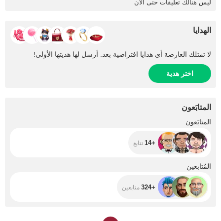
ليس هنالك تعليقات حتى الان
الهدايا
لا تمتلك العارضة أي هدايا افتراضية بعد. أرسل لها هديتها الأولى!
اختر هدية
المتابَعون
+14
المتابَعون
+14
تتابع
+324
المُتابعين
+324
متابعين